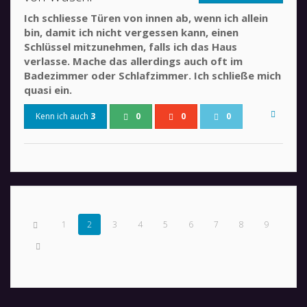
Ich schliesse Türen von innen ab, wenn ich allein
bin, damit ich nicht vergessen kann, einen
Schlüssel mitzunehmen, falls ich das Haus
verlasse. Mache das allerdings auch oft im
Badezimmer oder Schlafzimmer. Ich schließe mich
quasi ein.
Kenn ich auch
3
0
0
0
1
2
3
4
5
6
7
8
9