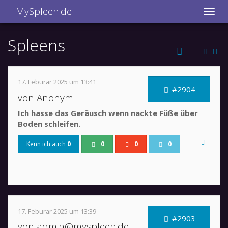
MySpleen.de
Spleens
17. Feburar 2025 um 13:41
#2904
von Anonym
Ich hasse das Geräusch wenn nackte Füße über
Boden schleifen.
Kenn ich auch
0
0
0
0
17. Feburar 2025 um 13:39
#2903
von admin@myspleen.de