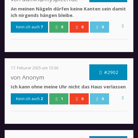
An meinen Nägeln dürfen keine Kanten sein damit
ich nirgends hängen bleibe.
Kenn ich auch
7
0
0
0
17. Feburar 2025 um 13:36
#2902
von Anonym
Ich kann ohne meine Uhr nicht das Haus verlassen
Kenn ich auch
2
1
0
0