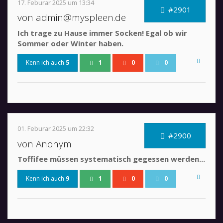
17. Feburar 2025 um 13:34
#2901
von admin@myspleen.de
Ich trage zu Hause immer Socken! Egal ob wir
Sommer oder Winter haben.
Kenn ich auch
5
1
0
0
01. Feburar 2025 um 22:32
#2900
von Anonym
Toffifee müssen systematisch gegessen werden...
Kenn ich auch
9
1
0
0