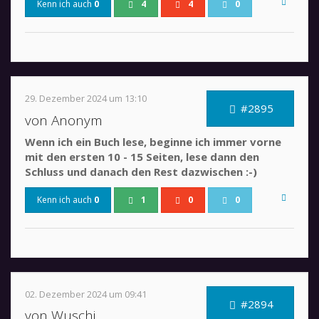
Kenn ich auch
0
4
4
0
29. Dezember 2024 um 13:10
#2895
von Anonym
Wenn ich ein Buch lese, beginne ich immer vorne
mit den ersten 10 - 15 Seiten, lese dann den
Schluss und danach den Rest dazwischen :-)
Kenn ich auch
0
1
0
0
02. Dezember 2024 um 09:41
#2894
von Wuschi