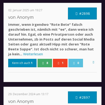
02. Januar 2025 um 19:27
#2898
von Anonym
Immer, wenn irgendwo "Rote Bete" falsch
geschrieben ist, nämlich mit "ee", dann weise ich
darauf hin. Egal, ob eine Privatperson oder auch
Unternehmen, zb in Posts auf deren Social Media
Seiten oder ganz aktuell Hipp mit deren "Rote
Beete Suppe". Ist doch nicht so schwer, man hat
ja kein...
Weiterlesen
Kenn ich auch
1
8
1
0
29. Dezember 2024 um 13:17
#2897
von Anonym