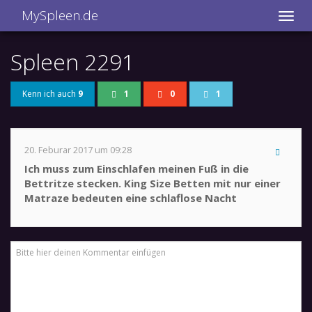
MySpleen.de
Spleen 2291
Kenn ich auch
9
1
0
1
20. Feburar 2017 um 09:28
Ich muss zum Einschlafen meinen Fuß in die
Bettritze stecken. King Size Betten mit nur einer
Matraze bedeuten eine schlaflose Nacht