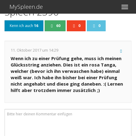
MySpleen.de
Spleen 2396
Kenn ich auch
16
60
0
0
11. Oktober 2017 um 14:29
Wenn ich zu einer Prüfung gehe, muss ich meinen
Glücksstring anziehen. Dies ist ein rosa Tanga,
welcher (bevor ich ihn verwaschen habe) einmal
weiß war. Ich habe ihn bisher bei einer Prüfung
nicht angehabt und diese ging daneben. :( Lernen
hilft aber trotzdem immer zusätzlich ;)