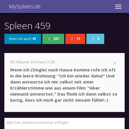
MySpleen.de
Spleen 459
Kenn ich auch
41
207
11
9
09. Feburar 2014 um 21:38
Wenn ich (Single) nach Hause komme rufe ich oft
in die leere Wohnung: "Ich bin wieder daha!" Und
dann antworte ich mir selbst mit einer
Erzählerstimme wie aus einem Film: "Aber
niemand antwortet." Das finde ich dann selbst so
lustig, dass ich mich gar nicht einsam fühle!:-)