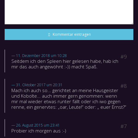
Kommentar eintragen
11. Dezember 2018 um 10:28
#9
Seitdem ich den Spleen hier gelesen habe, hab ich
mir das auch angewöhnt :-)) macht Spaß.
31. Oktober 2017 um 20:31
#8
Mach ich auch so... gerichtet an meine Hausgeister
und Kobolte... auch immer gern genommen: wenn
mir mal wieder etwas runter fällt oder ich iwo gegen
renne, ein genervtes: „oar, Leute!“ oder: „ euer Ernst?“
26. August 2015 um 23:41
#7
Probier ich morgen aus :-)